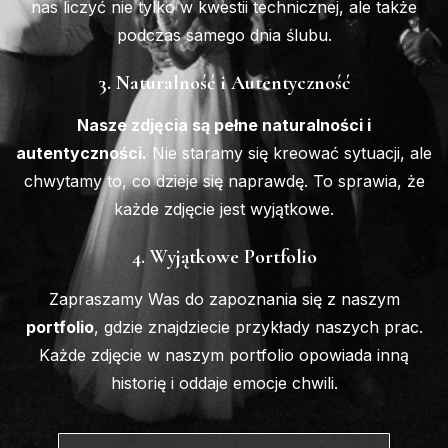
nas liczyć nie tylko w kwestii technicznej, ale także
podczas samego dnia ślubu.
3. Naturalność i Autentyczność
Nasze zdjęcia są pełne naturalności i
autentyczności.
Nie staramy się kreować sytuacji, ale
chwytamy to, co dzieje się naprawdę. To sprawia, że
każde zdjęcie jest wyjątkowe.
4. Wyjątkowe Portfolio
Zapraszamy Was do zapoznania się z naszym
portfolio
, gdzie znajdziecie przykłady naszych prac.
Każde zdjęcie w naszym portfolio opowiada inną
historię i oddaje emocje chwili.