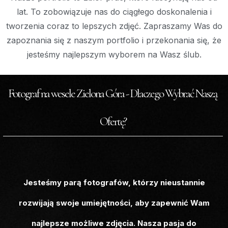
lat. To zobowiązuje nas do ciągłego doskonalenia i
tworzenia coraz to lepszych zdjęć. Zapraszamy Was do
zapoznania się z naszym portfolio i przekonania się, że
jesteśmy najlepszym wyborem na Wasz ślub.
Fotograf na wesele Zielona Góra - Dlaczego Wybrać Naszą
Ofertę?​
Jesteśmy parą fotografów, którzy nieustannie
rozwijają swoje umiejętności, aby zapewnić Wam
najlepsze możliwe zdjęcia. Nasza pasja do