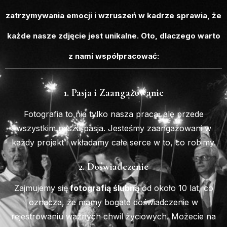
zatrzymywania emocji i wzruszeń w kadrze sprawia, że
każde nasze zdjęcie jest unikalne. Oto, dlaczego warto
z nami współpracować:
1. Pasja i Zaangażowanie
Fotografia to nie tylko nasza praca, ale przede
wszystkim nasza pasja. Jesteśmy zaangażowani w
każdy projekt i wkładamy całe serce w to, co robimy.
2. Doświadczenie
Zajmujemy się
fotografią ślubną
od około 10 lat, co
oznacza, że mamy bogate doświadczenie w
rejestrowaniu ważnych chwil życiowych. Możecie na