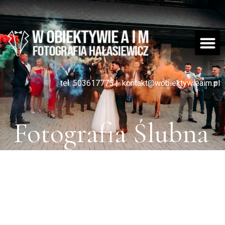
tel. 503617775
|
kontakt@wobiektywieaim.pl
Fotografia Ślubna
Zielona Góra -
Fotograf Ślubny
Zielona Góra