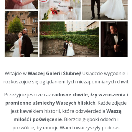
Witajcie w
Waszej Galerii Ślubne
j! Usiądźcie wygodnie i
rozkoszujcie się oglądaniem tych niezapomnianych chwil.
Przeżyjcie jeszcze raz
radosne chwile, łzy wzruszenia i
promienne uśmiechy Waszych bliskich
. Każde zdjęcie
jest kawałkiem historii, która odzwierciedla
Waszą
miłość i poświęcenie
.
Bierzcie głęboki oddech i
pozwólcie, by emocje Wam towarzyszyły podczas