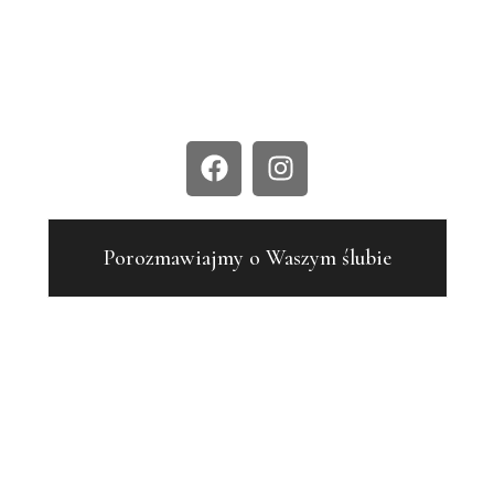
TEL. 503 617 775 |
KONTAKT@WOBIEKTYWIEAIM.PL
ZAOBSERWUJCIE NAS NA INSTAGRAMIE LUB
FACEBOOKU:
Porozmawiajmy o Waszym ślubie