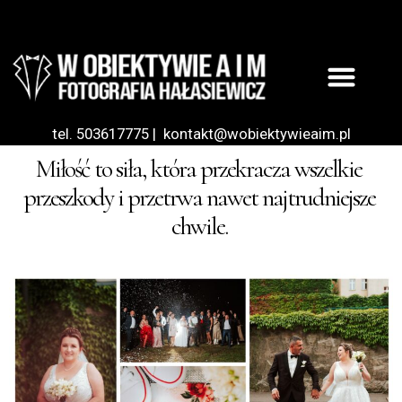
tel. 503617775
|
kontakt@wobiektywieaim.pl
Miłość to siła, która przekracza wszelkie
przeszkody i przetrwa nawet najtrudniejsze
chwile.