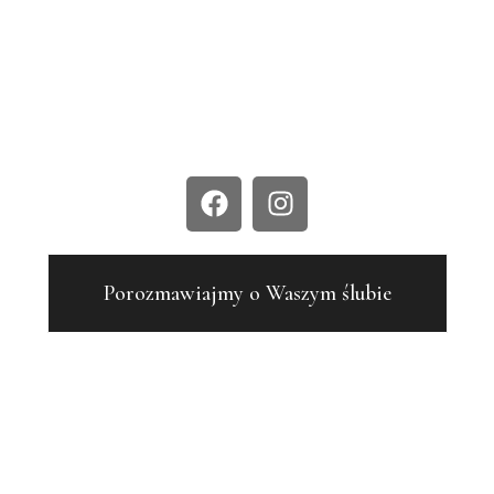
-
TEL. 503 617 775 |
KONTAKT@WOBIEKTYWIEAIM.PL
ZAOBSERWUJCIE NAS NA INSTAGRAMIE LUB
FACEBOOKU:
Porozmawiajmy o Waszym ślubie